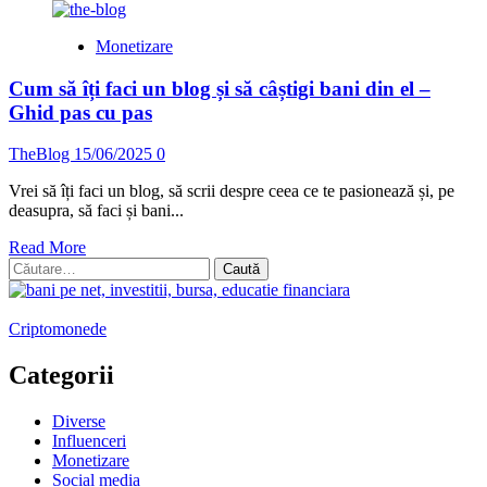
Monetizare
Cum să îți faci un blog și să câștigi bani din el –
Ghid pas cu pas
TheBlog
15/06/2025
0
Vrei să îți faci un blog, să scrii despre ceea ce te pasionează și, pe
deasupra, să faci și bani...
Read
Read More
Caută
more
după:
about
Cum
să
Criptomonede
îți
faci
Categorii
un
blog
Diverse
și
Influenceri
să
Monetizare
câștigi
Social media
bani