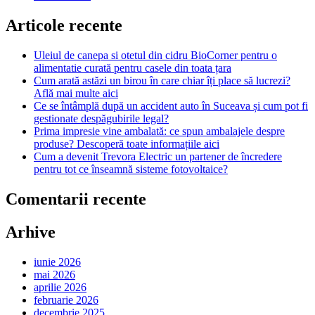
din
el
Articole recente
–
Ghid
Uleiul de canepa si otetul din cidru BioCorner pentru o
pas
alimentatie curată pentru casele din toata țara
cu
Cum arată astăzi un birou în care chiar îți place să lucrezi?
pas
Află mai multe aici
Ce se întâmplă după un accident auto în Suceava și cum pot fi
gestionate despăgubirile legal?
Prima impresie vine ambalată: ce spun ambalajele despre
produse? Descoperă toate informațiile aici
Cum a devenit Trevora Electric un partener de încredere
pentru tot ce înseamnă sisteme fotovoltaice?
Comentarii recente
Arhive
iunie 2026
mai 2026
aprilie 2026
februarie 2026
decembrie 2025