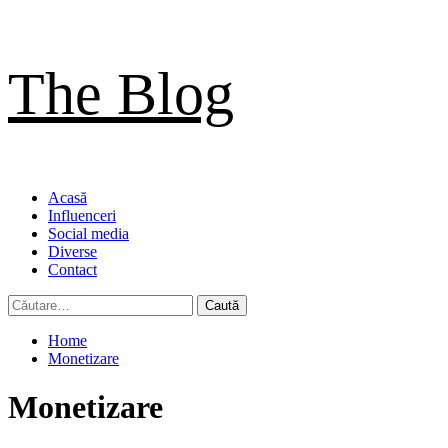
Sari
The Blog
la
conținut
Primary
Acasă
Menu
Influenceri
Social media
Diverse
Contact
Caută
după:
Home
Monetizare
Monetizare