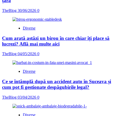
țara
TheBlog
30/06/2026
0
Diverse
Cum arată astăzi un birou în care chiar îți place să
lucrezi? Află mai multe aici
TheBlog
04/05/2026
0
Diverse
Ce se întâmplă după un accident auto în Suceava și
cum pot fi gestionate despăgubirile legal?
TheBlog
03/04/2026
0
Diverse