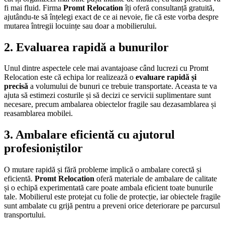
fi mai fluid. Firma
Promt Relocation
îți oferă consultanță gratuită,
ajutându-te să înțelegi exact de ce ai nevoie, fie că este vorba despre
mutarea întregii locuințe sau doar a mobilierului.
2.
Evaluarea rapidă a bunurilor
Unul dintre aspectele cele mai avantajoase când lucrezi cu Promt
Relocation este că echipa lor realizează o
evaluare rapidă și
precisă
a volumului de bunuri ce trebuie transportate. Aceasta te va
ajuta să estimezi costurile și să decizi ce servicii suplimentare sunt
necesare, precum ambalarea obiectelor fragile sau dezasamblarea și
reasamblarea mobilei.
3.
Ambalare eficientă cu ajutorul
profesioniștilor
O mutare rapidă și fără probleme implică o ambalare corectă și
eficientă.
Promt Relocation
oferă materiale de ambalare de calitate
și o echipă experimentată care poate ambala eficient toate bunurile
tale. Mobilierul este protejat cu folie de protecție, iar obiectele fragile
sunt ambalate cu grijă pentru a preveni orice deteriorare pe parcursul
transportului.