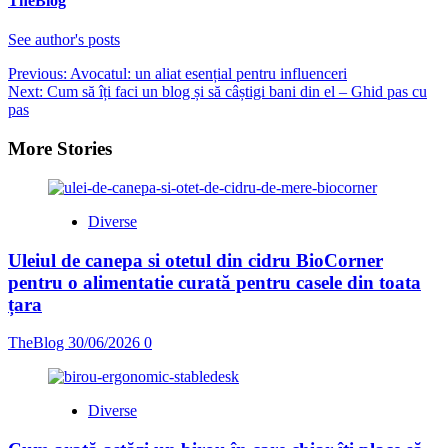
TheBlog
See author's posts
Post
Previous:
Avocatul: un aliat esențial pentru influenceri
Next:
Cum să îți faci un blog și să câștigi bani din el – Ghid pas cu
navigation
pas
More Stories
Diverse
Uleiul de canepa si otetul din cidru BioCorner
pentru o alimentatie curată pentru casele din toata
țara
TheBlog
30/06/2026
0
Diverse