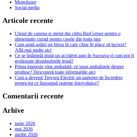
Monetizare
Social media
Articole recente
Uleiul de canepa si otetul din cidru BioCorner pentru o
alimentatie curată pentru casele din toata țara
Cum arată astăzi un birou în care chiar îți place să lucrezi?
Află mai multe aici
Ce se întâmplă după un accident auto în Suceava și cum pot fi
gestionate despăgubirile legal?
Prima impresie vine ambalată: ce spun ambalajele despre
produse? Descoperă toate informațiile aici
Cum a devenit Trevora Electric un partener de încredere
pentru tot ce înseamnă sisteme fotovoltaice?
Comentarii recente
Arhive
iunie 2026
mai 2026
aprilie 2026