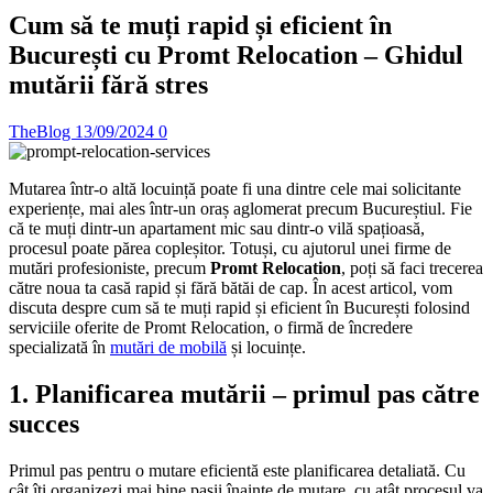
Cum să te muți rapid și eficient în
București cu Promt Relocation – Ghidul
mutării fără stres
TheBlog
13/09/2024
0
Mutarea într-o altă locuință poate fi una dintre cele mai solicitante
experiențe, mai ales într-un oraș aglomerat precum Bucureștiul. Fie
că te muți dintr-un apartament mic sau dintr-o vilă spațioasă,
procesul poate părea copleșitor. Totuși, cu ajutorul unei firme de
mutări profesioniste, precum
Promt Relocation
, poți să faci trecerea
către noua ta casă rapid și fără bătăi de cap. În acest articol, vom
discuta despre cum să te muți rapid și eficient în București folosind
serviciile oferite de Promt Relocation, o firmă de încredere
specializată în
mutări de mobilă
și locuințe.
1.
Planificarea mutării – primul pas către
succes
Primul pas pentru o mutare eficientă este planificarea detaliată. Cu
cât îți organizezi mai bine pașii înainte de mutare, cu atât procesul va