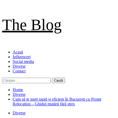
Sari
The Blog
la
conținut
Primary
Acasă
Menu
Influenceri
Social media
Diverse
Contact
Caută
după:
Home
Diverse
Cum să te muți rapid și eficient în București cu Promt
Relocation – Ghidul mutării fără stres
Diverse