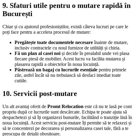
9.
Sfaturi utile pentru o mutare rapidă în
București
Chiar și cu ajutorul profesioniștilor, există câteva lucruri pe care le
poți face pentru a accelera procesul de mutare:
Pregătește toate documentele necesare
înainte de mutare,
inclusiv contractele cu noul furnizor de utilități și chiria.
Fă un plan al casei noi
și decide în prealabil unde vei plasa
fiecare piesă de mobilier. Acest lucru va facilita mutarea și
plasarea rapidă a obiectelor în noua locuință.
Păstrează un bagaj cu lucrurile esențiale
pentru primele
zile, astfel încât să nu trebuiască să desfaci imediat toate
cutiile.
10.
Servicii post-mutare
Un alt avantaj oferit de
Promt Relocation
este că nu te lasă pe cont
propriu după ce lucrurile sunt descărcate. Echipa te poate ajuta să
despachetezi și să îți organizezi bunurile, facilitând o tranziție lină în
noua locuință. Acest serviciu post-mutare îți permite să te relaxezi și
să te concentrezi pe decorarea și personalizarea casei tale, fără a te
preocupa de detalii obositoare.