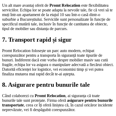
Un alt mare avantaj oferit de
Promt Relocation
este flexibilitatea
serviciilor. Echipa lor se poate adapta la nevoile tale, fie că vrei să te
muți într-un apartament de la etajul 10 sau într-o casă dintr-o
suburbie a Bucureștiului. Serviciile sunt personalizate în funcție de
specificul mutării tale, inclusiv în funcție de cantitatea de obiecte,
tipul de mobilier sau distanța de parcurs.
7.
Transport rapid și sigur
Promt Relocation folosește un parc auto modern, echipat
corespunzător pentru a transporta în siguranță toate tipurile de
bunuri. Indiferent dacă este vorba despre mobilier masiv sau cutii
fragile, echipa lor va asigura o manipulare adecvată a fiecărui obiect.
Datorită eficienței lor logistice, vei economisi timp și vei putea
finaliza mutarea mai rapid decât te-ai aștepta.
8.
Asigurare pentru bunurile tale
Când colaborezi cu
Promt Relocation
, ai siguranța că toate
bunurile tale sunt protejate. Firma oferă
asigurare pentru bunurile
transportate
, ceea ce îți oferă liniștea că, în cazul oricăror incidente
neprevăzute, vei fi despăgubit corespunzător.