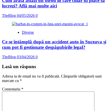
Cum arată astăzi un birou în care chiar îți place să
lucrezi? Află mai multe aici
TheBlog
04/05/2026
0
Diverse
Ce se întâmplă după un accident auto în Suceava și
cum pot fi gestionate despăgubirile legal?
TheBlog
03/04/2026
0
Lasă un răspuns
Adresa ta de email nu va fi publicată.
Câmpurile obligatorii sunt
marcate cu
*
Comentariu
*