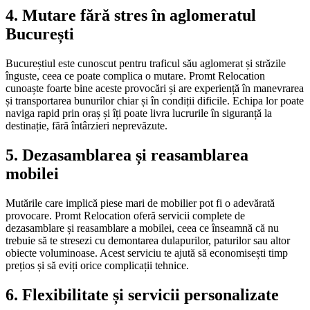
4.
Mutare fără stres în aglomeratul
București
Bucureștiul este cunoscut pentru traficul său aglomerat și străzile
înguste, ceea ce poate complica o mutare. Promt Relocation
cunoaște foarte bine aceste provocări și are experiență în manevrarea
și transportarea bunurilor chiar și în condiții dificile. Echipa lor poate
naviga rapid prin oraș și îți poate livra lucrurile în siguranță la
destinație, fără întârzieri neprevăzute.
5.
Dezasamblarea și reasamblarea
mobilei
Mutările care implică piese mari de mobilier pot fi o adevărată
provocare. Promt Relocation oferă servicii complete de
dezasamblare și reasamblare a mobilei, ceea ce înseamnă că nu
trebuie să te stresezi cu demontarea dulapurilor, paturilor sau altor
obiecte voluminoase. Acest serviciu te ajută să economisești timp
prețios și să eviți orice complicații tehnice.
6.
Flexibilitate și servicii personalizate